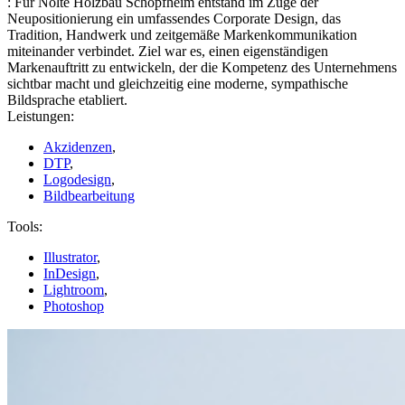
:
Für Nolte Holzbau Schopfheim entstand im Zuge der
Neupositionierung ein umfassendes Corporate Design, das
Tradition, Handwerk und zeitgemäße Markenkommunikation
miteinander verbindet. Ziel war es, einen eigenständigen
Markenauftritt zu entwickeln, der die Kompetenz des Unternehmens
sichtbar macht und gleichzeitig eine moderne, sympathische
Bildsprache etabliert.
Leistungen:
Akzidenzen
,
DTP
,
Logodesign
,
Bildbearbeitung
Tools:
Illustrator
,
InDesign
,
Lightroom
,
Photoshop