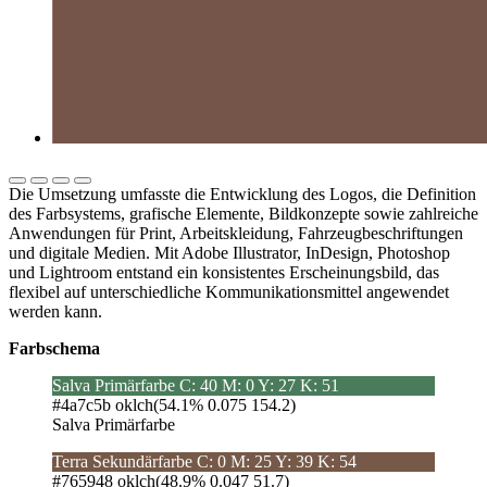
Die Umsetzung umfasste die Entwicklung des Logos, die Definition
des Farbsystems, grafische Elemente, Bildkonzepte sowie zahlreiche
Anwendungen für Print, Arbeitskleidung, Fahrzeugbeschriftungen
und digitale Medien. Mit Adobe Illustrator, InDesign, Photoshop
und Lightroom entstand ein konsistentes Erscheinungsbild, das
flexibel auf unterschiedliche Kommunikationsmittel angewendet
werden kann.
Farbschema
Salva Primärfarbe
C: 40 M: 0 Y: 27 K: 51
#4a7c5b
oklch(54.1% 0.075 154.2)
Salva Primärfarbe
Terra Sekundärfarbe
C: 0 M: 25 Y: 39 K: 54
#765948
oklch(48.9% 0.047 51.7)