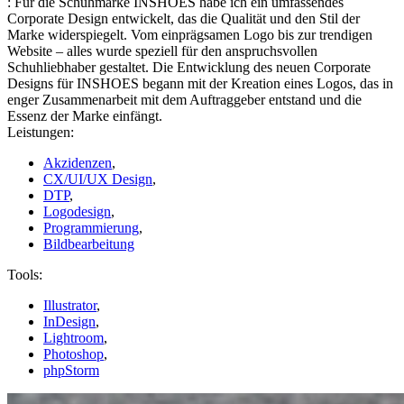
:
Für die Schuhmarke INSHOES habe ich ein umfassendes
Corporate Design entwickelt, das die Qualität und den Stil der
Marke widerspiegelt. Vom einprägsamen Logo bis zur trendigen
Website – alles wurde speziell für den anspruchsvollen
Schuhliebhaber gestaltet. Die Entwicklung des neuen Corporate
Designs für INSHOES begann mit der Kreation eines Logos, das in
enger Zusammenarbeit mit dem Auftraggeber entstand und die
Essenz der Marke einfängt.
Leistungen:
Akzidenzen
,
CX/UI/UX Design
,
DTP
,
Logodesign
,
Programmierung
,
Bildbearbeitung
Tools:
Illustrator
,
InDesign
,
Lightroom
,
Photoshop
,
phpStorm