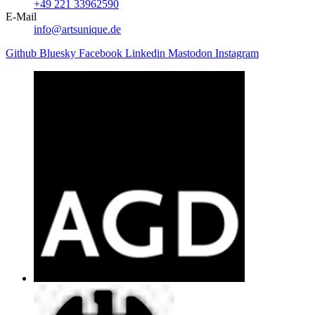
+49 221 33962590
E-Mail
info@artsunique.de
Github
Bluesky
Facebook
Linkedin
Mastodon
Instagram