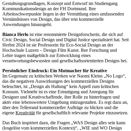
Gestaltungsgrundlagen, Konzept und Entwurf im Studiengang
Kommunikationsdesign an der FH Dortmund. Ihre
Arbeitsschwerpunkte liegen in der Vermittlung eines umfassenden
Verständnisses von Design, das über rein kommerzielle
Anwendungen hinausgeht.
Bianca Herlo
ist eine renommierte Designforscherin, die sich auf
Civic Design, Social Design und Digital Justice spezialisiert hat. Seit
Herbst 2024 ist sie Professorin für Eco-Social Design an der
Hochschule Luzern – Design Film Kunst. Ihre Forschung und
Lehre tragen maßgeblich zur Entwicklung eines
verantwortungsbewussten und gesellschaftsorientierten Designs bei.
Persönlicher Eindruck: Ein Mutmacher für Kreative
Im Gegensatz zu kritischen Werken wie Naomi Kleins „No Logo“,
das die negativen Auswirkungen des kommerziellen Designs
beleuchtet, ist „Design als Haltung“ kein Appell zum kritischen
Konsum. Vielmehr ist es eine Ermutigung und Anregung für
Designer und Kreativschaffende, ihre Rolle zu hinterfragen und
aktiv eine lebenswertere Umgebung mitzugestalten. Es regt dazu an,
über den Tellerrand kommerzieller Aufträge zu blicken und die
eigene
Kreativität
für gesellschaftlich relevante Projekte einzusetzen.
Das Buch inspiriert dazu, die Fragen „WAS Design alles sein kann
(losgelöst vom kommerziellen Kontext)“, „WIE und WO Design