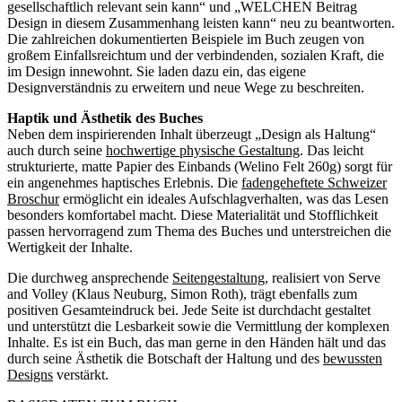
gesellschaftlich relevant sein kann“ und „WELCHEN Beitrag
Design in diesem Zusammenhang leisten kann“ neu zu beantworten.
Die zahlreichen dokumentierten Beispiele im Buch zeugen von
großem Einfallsreichtum und der verbindenden, sozialen Kraft, die
im Design innewohnt. Sie laden dazu ein, das eigene
Designverständnis zu erweitern und neue Wege zu beschreiten.
Haptik und Ästhetik des Buches
Neben dem inspirierenden Inhalt überzeugt „Design als Haltung“
auch durch seine
hochwertige physische Gestaltung
. Das leicht
strukturierte, matte Papier des Einbands (Welino Felt 260g) sorgt für
ein angenehmes haptisches Erlebnis. Die
fadengeheftete Schweizer
Broschur
ermöglicht ein ideales Aufschlagverhalten, was das Lesen
besonders komfortabel macht. Diese Materialität und Stofflichkeit
passen hervorragend zum Thema des Buches und unterstreichen die
Wertigkeit der Inhalte.
Die durchweg ansprechende
Seitengestaltung
, realisiert von Serve
and Volley (Klaus Neuburg, Simon Roth), trägt ebenfalls zum
positiven Gesamteindruck bei. Jede Seite ist durchdacht gestaltet
und unterstützt die Lesbarkeit sowie die Vermittlung der komplexen
Inhalte. Es ist ein Buch, das man gerne in den Händen hält und das
durch seine Ästhetik die Botschaft der Haltung und des
bewussten
Designs
verstärkt.